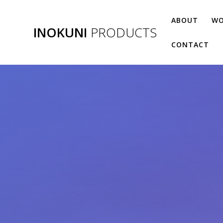
コ
ン
ABOUT
WO
INOKUNI
PRODUCTS
テ
ン
CONTACT
ツ
へ
ス
キ
ッ
プ